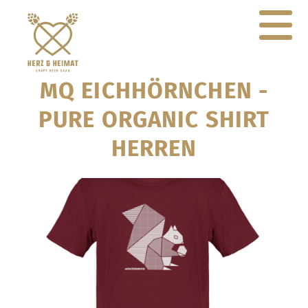
MQ EICHHÖRNCHEN -
PURE ORGANIC SHIRT
HERREN