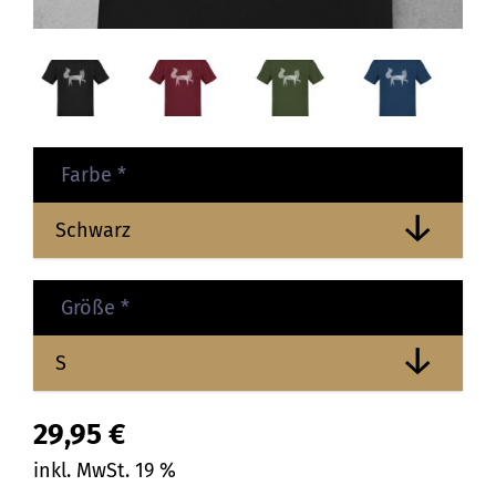
Farbe
*
Größe
*
29,95
€
inkl. MwSt. 19 %