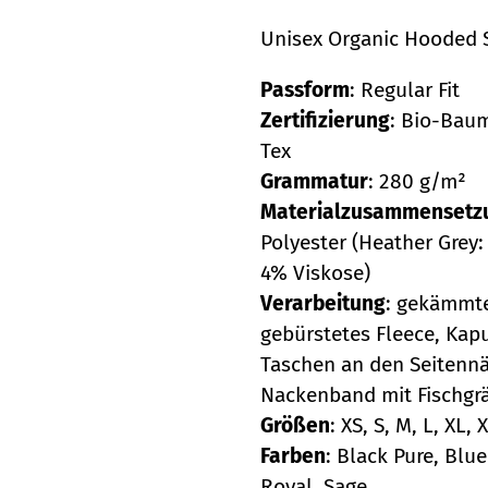
Unisex Organic Hooded 
Passform
: Regular Fit
Zertifizierung
: Bio-Baum
Tex
Grammatur
: 280 g/m²
Materialzusammensetz
Polyester (Heather Grey
4% Viskose)
Verarbeitung
: gekämmt
gebürstetes Fleece, Kapu
Taschen an den Seitennä
Nackenband mit Fischgr
Größen
: XS, S, M, L, XL, 
Farben
: Black Pure, Blu
Royal, Sage