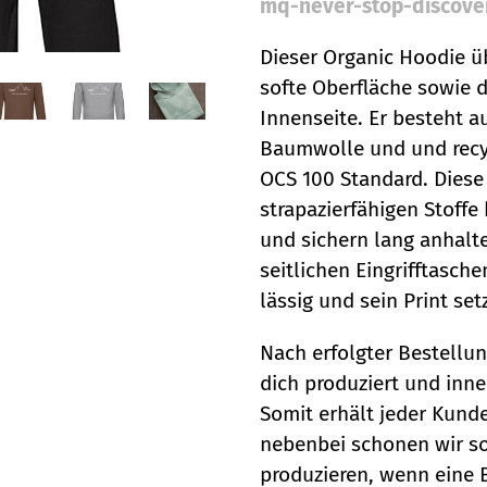
mq-never-stop-discove
Dieser Organic Hoodie ü
softe Oberfläche sowie 
Innenseite. Er besteht 
Baumwolle und und recyce
OCS 100 Standard. Diese
strapazierfähigen Stoffe
und sichern lang anhalt
seitlichen Eingrifftas
lässig und sein Print set
Nach erfolgter Bestellun
dich produziert und inn
Somit erhält jeder Kund
nebenbei schonen wir so
produzieren, wenn eine B