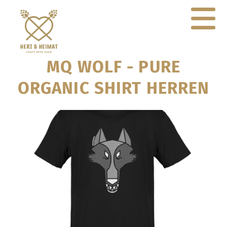
MQ WOLF - PURE
ORGANIC SHIRT HERREN